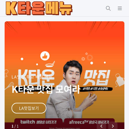
LA맛집 투고 배달 메뉴
K타운 맛집 모여라
LA맛집보기
1
/
1