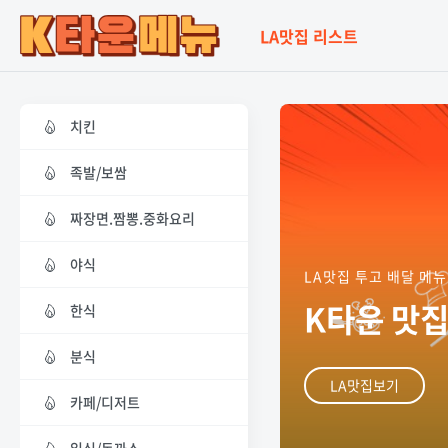
LA맛집 리스트
치킨
족발/보쌈
짜장면.짬뽕.중화요리
야식
LA맛집 투고 배달 메뉴
K타운 맛집
한식
분식
LA맛집보기
카페/디저트