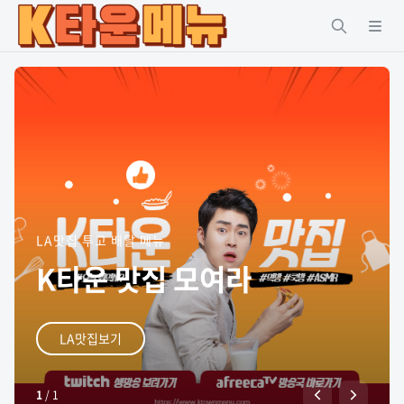
LA맛집 투고 배달 메뉴
K타운 맛집 모여라
LA맛집보기
1
/
1