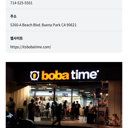
714-525-5501
주소
5260-A Beach Blvd. Buena Park CA 90621
웹사이트
https://itsbobatime.com/