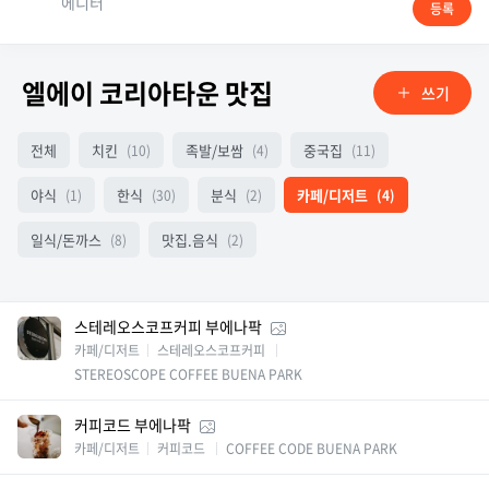
에디터
등록
엘에이 코리아타운 맛집
쓰기
전체
치킨
족발/보쌈
중국집
(10)
(4)
(11)
야식
한식
분식
카페/디저트
(1)
(30)
(2)
(4)
일식/돈까스
맛집.음식
(8)
(2)
스테레오스코프커피 부에나팍
카페/디저트
스테레오스코프커피
STEREOSCOPE COFFEE BUENA PARK
커피코드 부에나팍
카페/디저트
커피코드
COFFEE CODE BUENA PARK