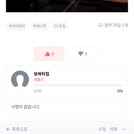
첨부 파일 1개
보바타임바
부에나팍
OC맛집
0
0
보바타임
레벨 0
0/90
0%
서명이 없습니다.
목록으로
수정
삭제