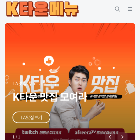
LA맛집 투고 배달 메뉴
K타운 맛집 모여라
LA맛집보기
1
/
1