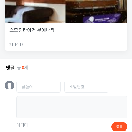
스모킹타이거 부에나팍
21.10.19
댓글
총
0
개
에디터
등록