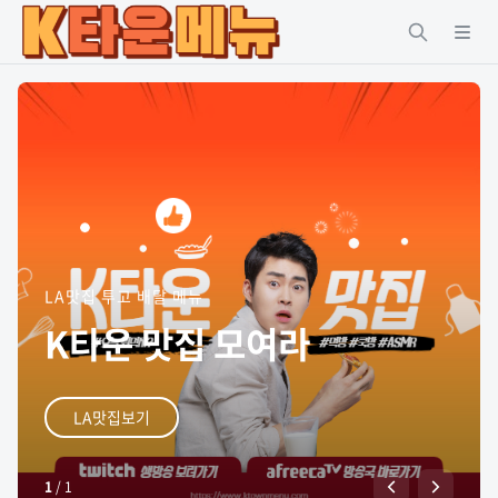
LA맛집 투고 배달 메뉴
K타운 맛집 모여라
LA맛집보기
1
/
1