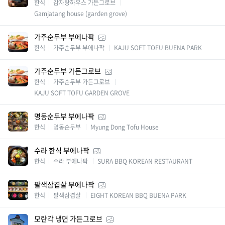
한식
감자탕하우스 가든그로브
Gamjatang house (garden grove)
가주순두부 부에나팍
한식
가주순두부 부에나팍
KAJU SOFT TOFU BUENA PARK
가주순두부 가든그로브
한식
가주순두부 가든그로브
KAJU SOFT TOFU GARDEN GROVE
명동순두부 부에나팍
한식
명동순두부
Myung Dong Tofu House
수라 한식 부에나팍
한식
수라 부에나팍
SURA BBQ KOREAN RESTAURANT
팔색삼겹살 부에나팍
한식
팔색삼겹살
EIGHT KOREAN BBQ BUENA PARK
모란각 냉면 가든그로브