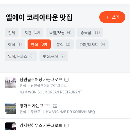
엘에이 코리아타운 맛집
쓰기
전체
치킨
족발/보쌈
중국집
(10)
(4)
(11)
야식
한식
분식
카페/디저트
(1)
(30)
(2)
(4)
일식/돈까스
맛집.음식
(8)
(2)
남원골추어탕 가든그로브
한식
남원골추어탕 가든그로브
NAM WON GOL KOREAN RESTAURANT
황해도 가든그로브
한식
황해도
HWANG HAE DO KOREAN BBQ
감자탕하우스 가든그로브