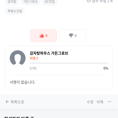
첨부 파일 1개
감자탕
가든그로브
OC맛집
흑염소전골
0
0
감자탕하우스 가든그로브
레벨 0
0/90
0%
서명이 없습니다.
목록으로
수정
삭제