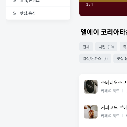
일식/돈까스
1
/
1
맛집.음식
엘에이 코리아타
전체
치킨
족
(10)
일식/돈까스
맛집.
(8)
스테레오스코
카페/디저트
커피코드 부
카페/디저트