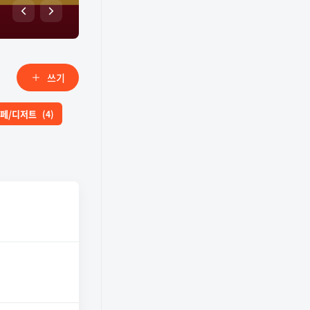
쓰기
페/디저트
(4)