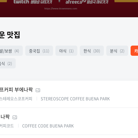
운 맛집
발/보쌈
중국집
야식
한식
분식
카
(4)
(11)
(1)
(30)
(2)
음식
(2)
프커피 부에나팍
스테레오스코프커피
STEREOSCOPE COFFEE BUENA PARK
에나팍
커피코드
COFFEE CODE BUENA PARK