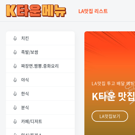
LA맛집 리스트
치킨
족발/보쌈
짜장면.짬뽕.중화요리
야식
LA맛집 투고 배달 메뉴
K타운 맛집
한식
분식
LA맛집보기
카페/디저트