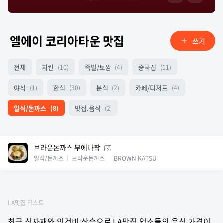
엘에이 코리아타운 맛집
쓰기
전체
치킨
족발/보쌈
중국집
(10)
(4)
(11)
야식
한식
분식
카페/디저트
(1)
(30)
(2)
(4)
일식/돈까스
맛집.음식
(8)
(2)
브라운돈까스 부에나팍
일식/돈까스
브라운돈까스
BROWN KATSU
LA맛집 리스트
최근 식자재와 인건비 상승으로 LA맛집 업소들의 음식 가격이