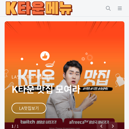
LA맛집 투고 배달 메뉴
K타운 맛집 모여라
LA맛집보기
1
/
1