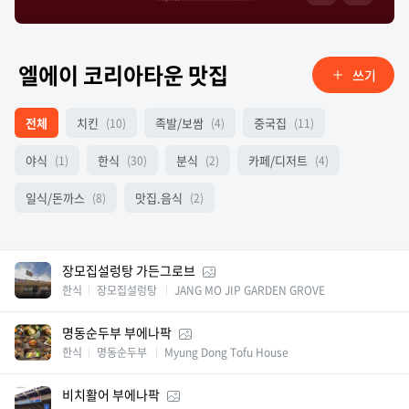
엘에이 코리아타운 맛집
쓰기
전체
치킨
족발/보쌈
중국집
(10)
(4)
(11)
야식
한식
분식
카페/디저트
(1)
(30)
(2)
(4)
일식/돈까스
맛집.음식
(8)
(2)
장모집설렁탕 가든그로브
한식
장모집설렁탕
JANG MO JIP GARDEN GROVE
명동순두부 부에나팍
한식
명동순두부
Myung Dong Tofu House
비치활어 부에나팍