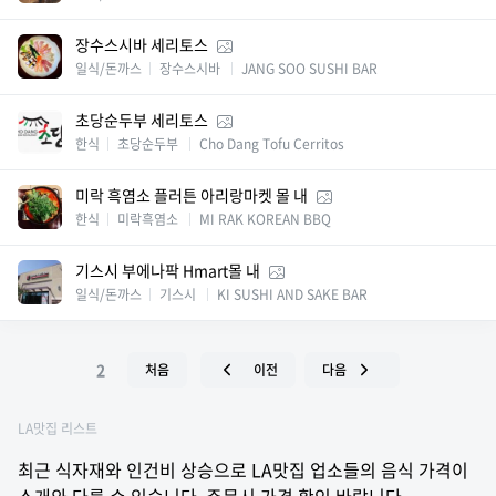
장수스시바 세리토스
일식/돈까스
장수스시바
JANG SOO SUSHI BAR
초당순두부 세리토스
한식
초당순두부
Cho Dang Tofu Cerritos
미락 흑염소 플러튼 아리랑마켓 몰 내
한식
미락흑염소
MI RAK KOREAN BBQ
기스시 부에나팍 Hmart몰 내
일식/돈까스
기스시
KI SUSHI AND SAKE BAR
2
처음
이전
다음
LA맛집 리스트
최근 식자재와 인건비 상승으로 LA맛집 업소들의 음식 가격이